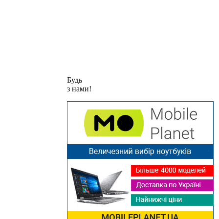
Будь
з нами!