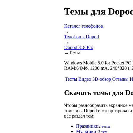
Темы для Dopod
Каталог телефонов
→
Телефоны Dopod
→
Dopod 818 Pro
→
Темы
Windows Mobile 5.0 for Pocket PC
RAM:64Мб. 1200 mA. 240*320 ("2
Тесты
Видео
3D-обзор
Отзывы
И
Скачать темы для Do
Чтобы разнообразить экранное м
темы для Dopod и отсортировали 
вас раздел тем:
Праздники
2 темы
Мультики
13 тем