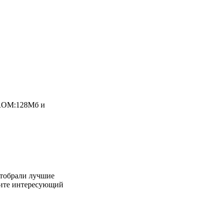
. ROM:128Мб и
отобрали лучшие
ерите интересующий