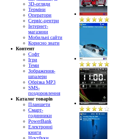
3D-огляди
Терміни
Оператори
Сервіс-центри
Інтернет-
магазини
Мобильні сайти
Корисно знати
Контент
Софт
Ігри
Теми
Зображення-
шпалери
Обрізка MP3
SMS-
поздоровлення
Каталог товарів
Планшети
Смарт-
годинники
PowerBank
Електронні
книги
Ноутбуки