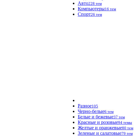
Авто
228 тем
Компьютеры
16 тем
Спорт
26 тем
Разное
105
Черно-белые
6 тем
Белые и бежевые
37 тем
Красные и розовые
94 темы
Желтые и оранжевые
80 тем
Зеленые и салатовые
79 тем