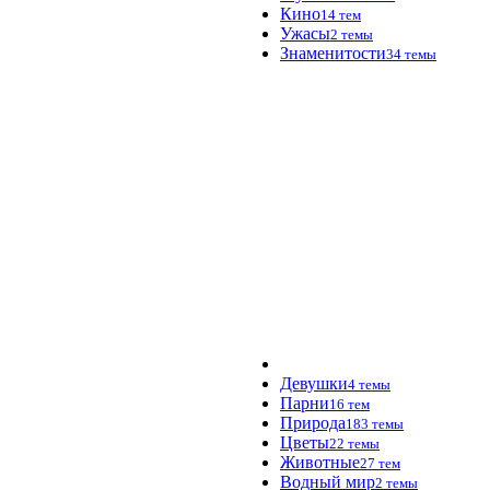
Кино
14 тем
Ужасы
2 темы
Знаменитости
34 темы
Девушки
4 темы
Парни
16 тем
Природа
183 темы
Цветы
22 темы
Животные
27 тем
Водный мир
2 темы