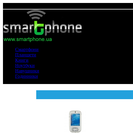
Смартфони
Планшети
Книги
Ноутбуки
Навушники
Годинники