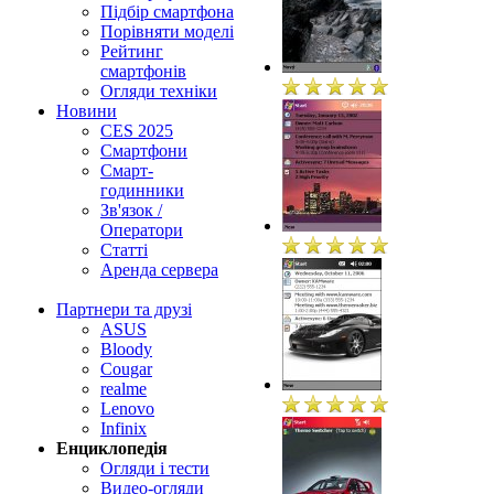
Підбір смартфона
Порівняти моделі
Рейтинг
смартфонів
Огляди техніки
Новини
CES 2025
Смартфони
Смарт-
годинники
Зв'язок /
Оператори
Статті
Аренда сервера
Партнери та друзі
ASUS
Bloody
Cougar
realme
Lenovo
Infinix
Енциклопедія
Огляди і тести
Видео-огляди